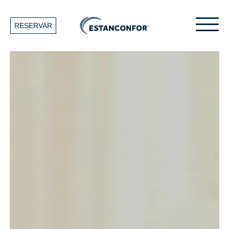
RESERVAR