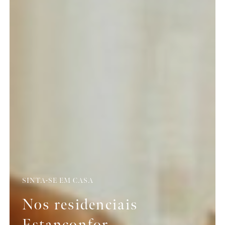
SINTA-SE EM CASA
Nos residenciais
Estanconfor