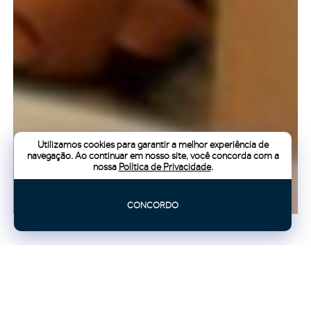
Utilizamos cookies para garantir a melhor experiência de
navegação. Ao continuar em nosso site, você concorda com a
nossa
Política de Privacidade
.
CONCORDO
Estanconfor,
Sinta-se em Casa